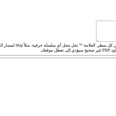
 كل سطر. العلامة '*' تحل محل أي سلسلة حرفية. مثلاً
blog
لمسار الم