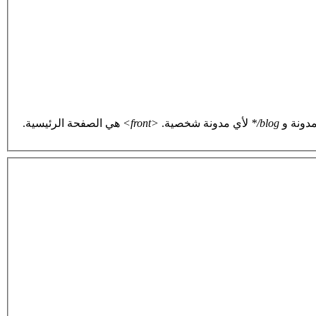
دونة و
blog/*
لأي مدونة شخصية.
<front>
هي الصفحة الرئيسية.