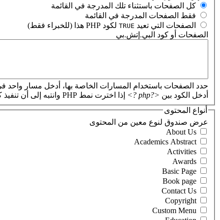
‏كل الصفحات باستثناء تلك المدرجة في القائمة ‏
‏فقط الصفحات المدرجة في القائمة ‏
‏الصفحات التي تعيد
لكود PHP هذا (للخبراء فقط) ‏
TRUE
الصفحات أو كود البي.إتش.بي
‏
حدد الصفحات باستخدام المسارات الخاصة بها، أدخل مسار واحد في
أدخل الكود بين
<?php ?>
إذا اخترت نمط PHP وانتبه إلى أن تنفيذ كود PHP غير صحيح سيؤدي إلى تعطل موقعك.
أنواع المحتوى
‏عرض صندوق لنوع معين من المحتوى ‏