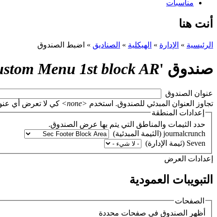
مناسبات
أنت هنا
الرئيسية
»
الإدارة
»
الهيكلية
»
الصناديق
»
اضبط الصندوق
صندوق '
stom Menu 1st block AR
‏عنوان الصندوق ‏
تجاوز العنوان المبدئي للصندوق. استخدم
<none>
كي لا تعرض أي عنوان، أو اتر
إعدادات المنطقة
حدد الثيمات والمناطق التي يتم بها عرض الصندوق.
‏إعدادات العرض ‏
التبويبات العمودية
الصفحات
‏أظهر الصندوق في صفحات محددة ‏