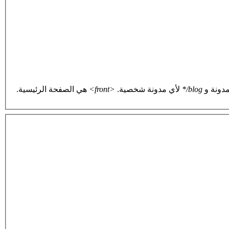
دونة و
blog/*
لأي مدونة شخصية.
<front>
هي الصفحة الرئيسية.