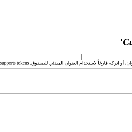
'
Cu
كه فارغاً لاستخدام العنوان المبدئي للصندوق. This field supports tokens.