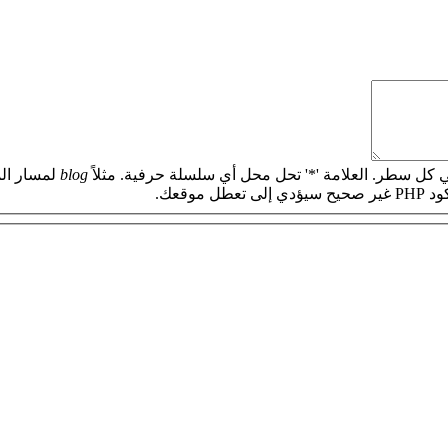
 كل سطر. العلامة '*' تحل محل أي سلسلة حرفية. مثلاً
blog
لمسار الم