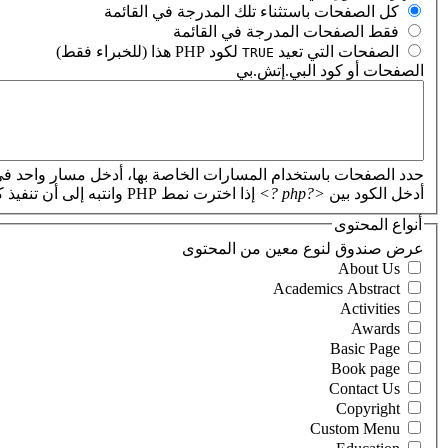
‏كل الصفحات باستثناء تلك المدرجة في القائمة ‏
‏فقط الصفحات المدرجة في القائمة ‏
‏الصفحات التي تعيد
لكود PHP هذا (للخبراء فقط) ‏
TRUE
الصفحات أو كود البي.إتش.بي
‏
حدد الصفحات باستخدام المسارات الخاصة بها، أدخل مسار واحد في
أدخل الكود بين
<?php ?>
إذا اخترت نمط PHP وانتبه إلى أن تنفيذ كود PHP غير صحيح سيؤدي إلى تعطل موقعك.
أنواع المحتوى
‏عرض صندوق لنوع معين من المحتوى ‏