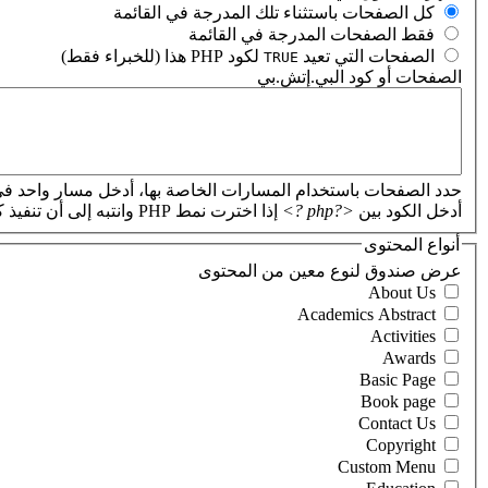
‏كل الصفحات باستثناء تلك المدرجة في القائمة ‏
‏فقط الصفحات المدرجة في القائمة ‏
‏الصفحات التي تعيد
لكود PHP هذا (للخبراء فقط) ‏
TRUE
الصفحات أو كود البي.إتش.بي
‏
حدد الصفحات باستخدام المسارات الخاصة بها، أدخل مسار واحد في
أدخل الكود بين
<?php ?>
إذا اخترت نمط PHP وانتبه إلى أن تنفيذ كود PHP غير صحيح سيؤدي إلى تعطل موقعك.
أنواع المحتوى
‏عرض صندوق لنوع معين من المحتوى ‏