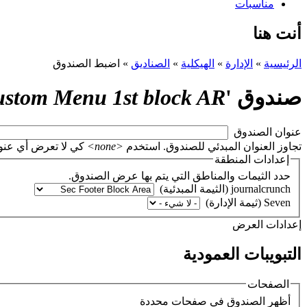
مناسبات
أنت هنا
الرئيسية
»
الإدارة
»
الهيكلية
»
الصناديق
»
اضبط الصندوق
صندوق '
stom Menu 1st block AR
‏عنوان الصندوق ‏
تجاوز العنوان المبدئي للصندوق. استخدم
<none>
كي لا تعرض أي عنوان، أو اتر
إعدادات المنطقة
حدد الثيمات والمناطق التي يتم بها عرض الصندوق.
‏إعدادات العرض ‏
التبويبات العمودية
الصفحات
‏أظهر الصندوق في صفحات محددة ‏