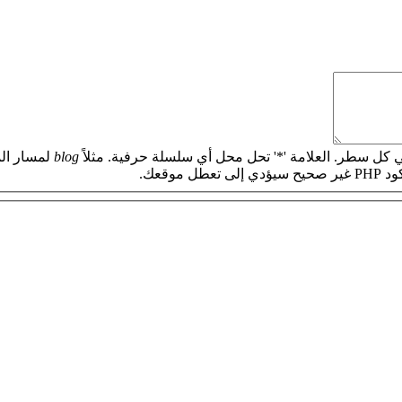
 كل سطر. العلامة '*' تحل محل أي سلسلة حرفية. مثلاً
blog
لمسار الم