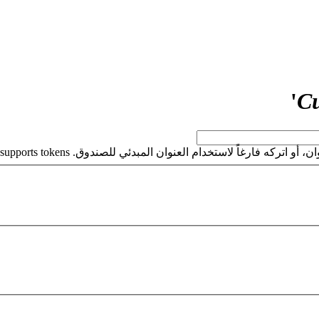
'
Cu
كه فارغاً لاستخدام العنوان المبدئي للصندوق. This field supports tokens.