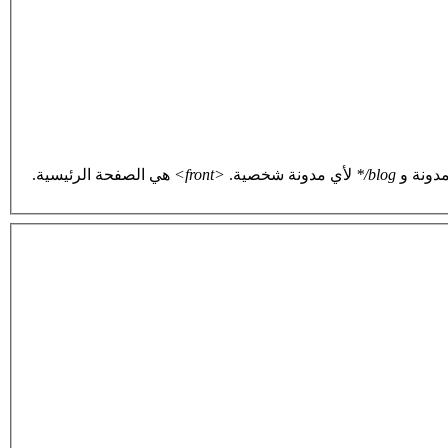
دونة و
blog/*
لأي مدونة شخصية.
<front>
هي الصفحة الرئيسية.