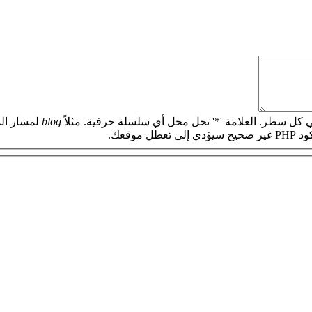
 كل سطر. العلامة '*' تحل محل أي سلسلة حرفية. مثلاً
blog
لمسار الم