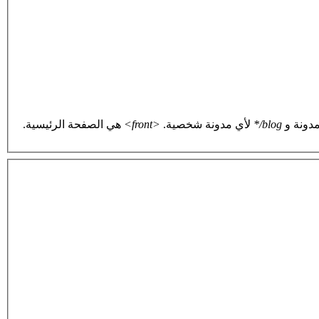
دونة و
blog/*
لأي مدونة شخصية.
<front>
هي الصفحة الرئيسية.