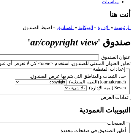
مناسبات
أنت هنا
الرئيسية
»
الإدارة
»
الهيكلية
»
الصناديق
»
اضبط الصندوق
صندوق '
ar/copyright view
'
‏عنوان الصندوق ‏
تجاوز العنوان المبدئي للصندوق. استخدم
<none>
كي لا تعرض أي عنوان، أو اتر
إعدادات المنطقة
حدد الثيمات والمناطق التي يتم بها عرض الصندوق.
‏إعدادات العرض ‏
التبويبات العمودية
الصفحات
‏أظهر الصندوق في صفحات محددة ‏