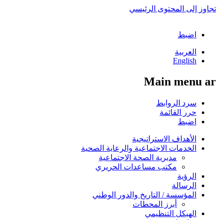
تجاوز إلى المحتوى الرئيسي
اضبط
العربية
English
Main menu ar
سرد الروابط
حرر القائمة
اضبط
الأهداف الاستراتيجية
الخدمات الاجتماعية والرعاية الصحية
مديرية الصحة الاجتماعية
مكتب مساعدات الحريري
الرؤية
الرسالة
المؤسسة / التاريخ والدور الوطني
أبرز المحطات
الهيكل التنظيمي