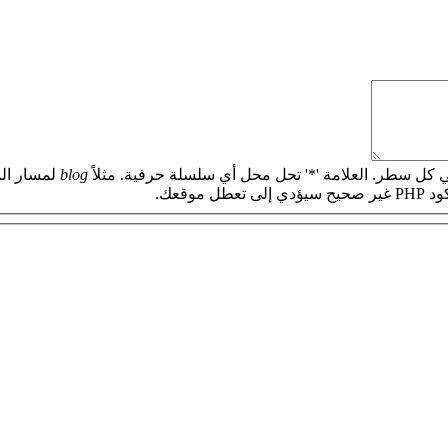
 كل سطر. العلامة '*' تحل محل أي سلسلة حرفية. مثلاً
blog
لمسار الم