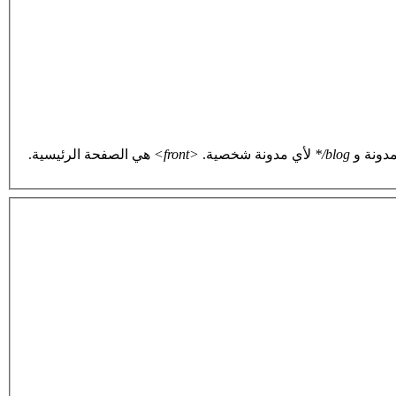
دونة و
blog/*
لأي مدونة شخصية.
<front>
هي الصفحة الرئيسية.