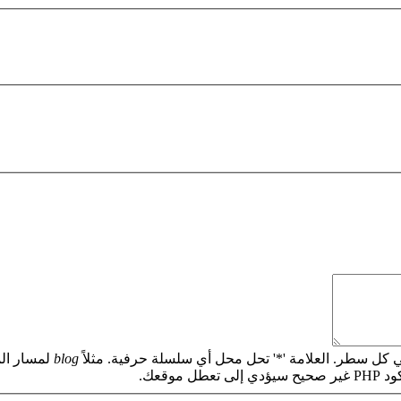
 كل سطر. العلامة '*' تحل محل أي سلسلة حرفية. مثلاً
blog
لمسار الم