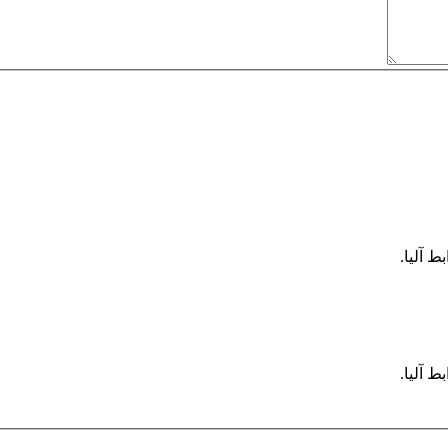
ط آليا.
ط آليا.