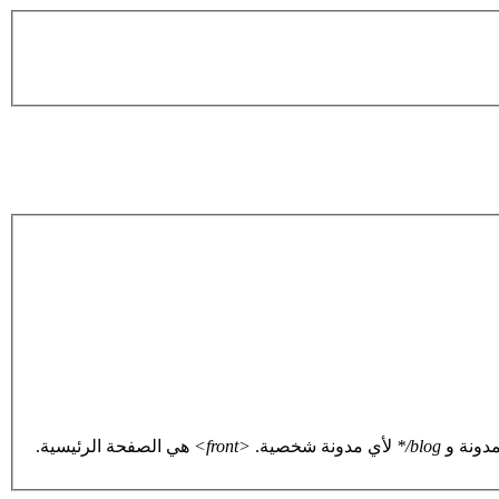
دونة و
blog/*
لأي مدونة شخصية.
<front>
هي الصفحة الرئيسية.