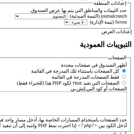
إعدادات المنطقة
حدد الثيمات والمناطق التي يتم بها عرض الصندوق.
‏إعدادات العرض ‏
التبويبات العمودية
الصفحات
‏أظهر الصندوق في صفحات محددة ‏
‏كل الصفحات باستثناء تلك المدرجة في القائمة ‏
‏فقط الصفحات المدرجة في القائمة ‏
‏الصفحات التي تعيد
لكود PHP هذا (للخبراء فقط) ‏
TRUE
الصفحات أو كود البي.إتش.بي
‏
حدد الصفحات باستخدام المسارات الخاصة بها، أدخل مسار واحد في
أدخل الكود بين
<?php ?>
إذا اخترت نمط PHP وانتبه إلى أن تنفيذ كود PHP غير صحيح سيؤدي إلى تعطل موقعك.